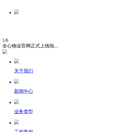
1
/
6
全心物业官网正式上线啦...
关于我们
新闻中心
业务类型
工程案例